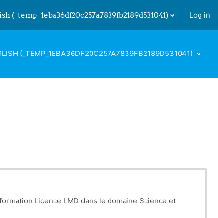
ish ‎(_temp_1eba36df20c257a7839fb2189d531041)‎
Log in
 input
LISH ‎(_TEMP_1EBA36DF20C257A7839FB2189D531041)‎
la formation Licence LMD dans le domaine Science et