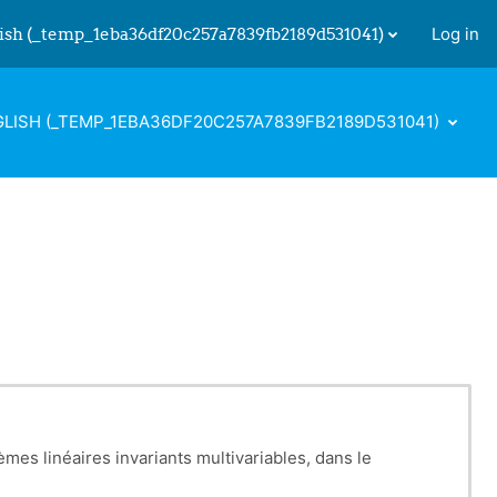
ish ‎(_temp_1eba36df20c257a7839fb2189d531041)‎
Log in
 input
LISH ‎(_TEMP_1EBA36DF20C257A7839FB2189D531041)‎
es linéaires invariants multivariables, dans le