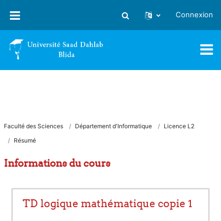
Passer au contenu principal
Connexion
Activer/désactiver la saisie
Faculté des Sciences
Département d'Informatique
Licence L2
Résumé
Informations du cours
TD logique mathématique copie 1