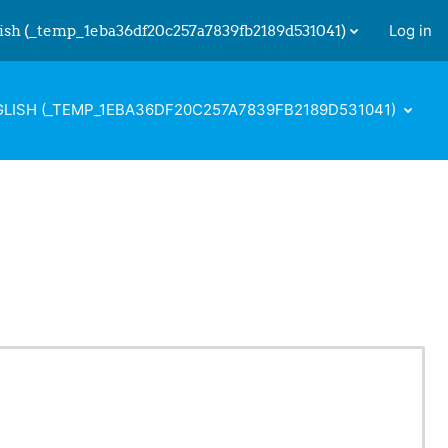
ish ‎(_temp_1eba36df20c257a7839fb2189d531041)‎
Log in
 input
LISH ‎(_TEMP_1EBA36DF20C257A7839FB2189D531041)‎