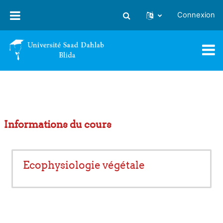
Passer au contenu principal
Connexion
Activer/désactiver la saisie
Informations du cours
Ecophysiologie végétale