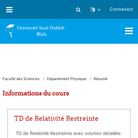
Passer au contenu principal
Connexion
Activer/désactiver la saisie
Faculté des Sciences
Département Physique
Résumé
Informations du cours
TD de Relativité Restreinte
TD de Relativité Restreinte avec solution détaillée.