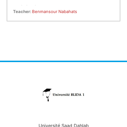
- généraltés sur l'immunologie
Teacher:
Benmansour Nabahats
- les différntes techniques immunologiques
Université Saad Dahlab