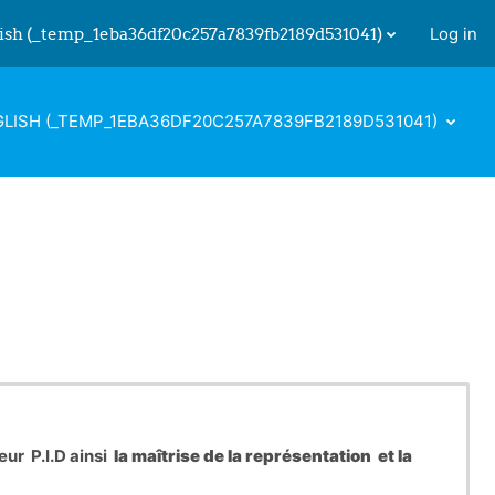
ish ‎(_temp_1eba36df20c257a7839fb2189d531041)‎
Log in
 input
LISH ‎(_TEMP_1EBA36DF20C257A7839FB2189D531041)‎
eur P.I.D ainsi
la maîtrise de la représentation et la