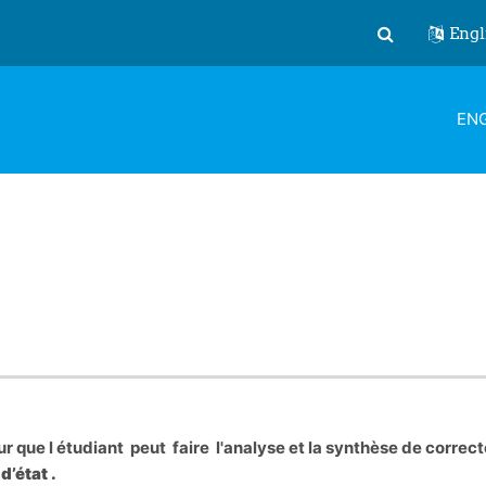
Engl
Toggle search
ENG
r que l étudiant peut faire
l'analyse et la synthèse de correct
’état .