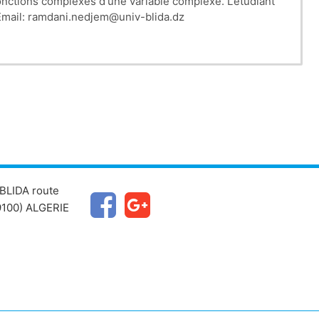
fonctions complexes d'une variable complexe. L’étudiant
 maîtriser les différentes techniques de résoudre les fonctions et les intégrales à variables complexe et spéciales. Email: ramdani.nedjem@univ-blida.dz
BLIDA route
100) ALGERIE