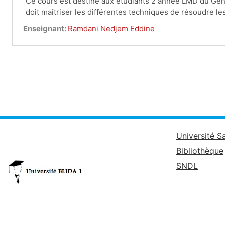
Ce cours est destiné aux étudiants 2 année LMD du Génie 
Enseignant:
Ramdani Nedjem Eddine
Université S
Bibliothèque
SNDL