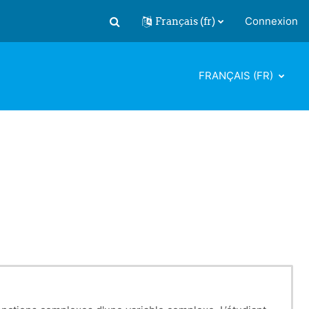
Français ‎(fr)‎
Connexion
Activer/désactiver la saisie de recherch
FRANÇAIS ‎(FR)‎