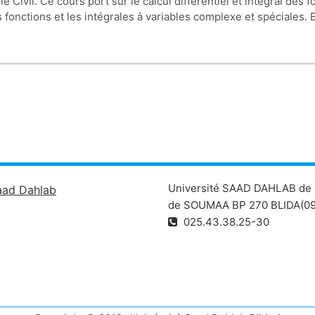
Civil. Ce cours port sur le calcul différentiel et intégral des 
doit
Université SAAD DAHLAB de 
aad Dahlab
de SOUMAA BP 270 BLIDA(09
025.43.38.25-30