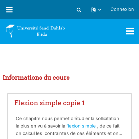
Passer au contenu principal
Connexion
Activer/désactiver la saisie
Informations du cours
Flexion simple copie 1
Ce chapitre nous permet d'étudier la sollicitation
la plus en vu à savoir la
flexion simple
, de ce fait
on calcul les contraintes de ces éléments et on