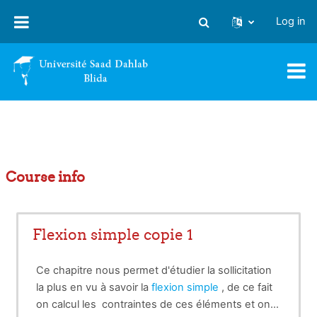
Skip to main content
Log in
Toggle search input
Course info
Flexion simple copie 1
Ce chapitre nous permet d'étudier la sollicitation
la plus en vu à savoir la
flexion simple
, de ce fait
on calcul les contraintes de ces éléments et on