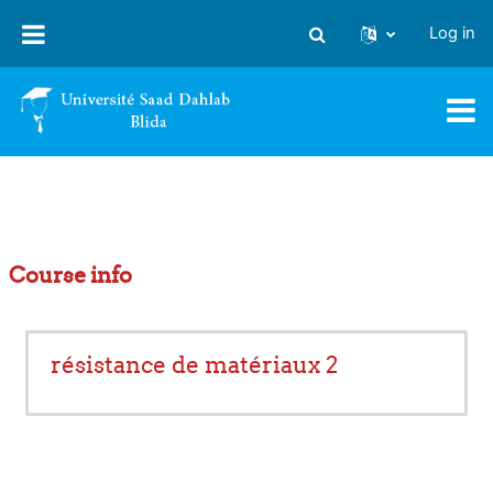
Skip to main content
Log in
Toggle search input
Course info
résistance de matériaux 2