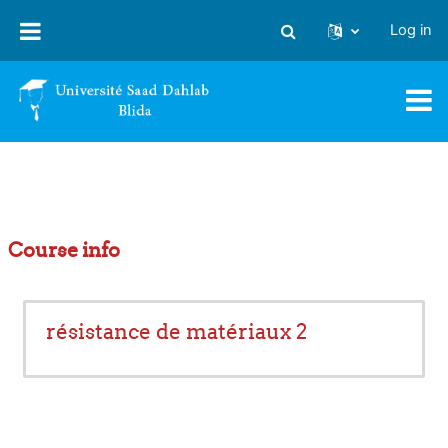
Skip to main content
Log in
Toggle search input
Course info
résistance de matériaux 2