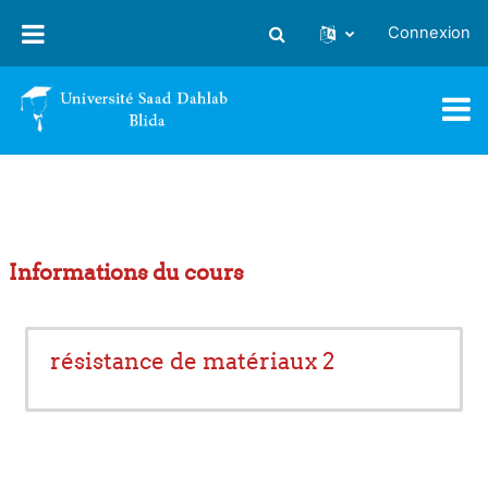
Passer au contenu principal
Connexion
Activer/désactiver la saisie
Informations du cours
résistance de matériaux 2