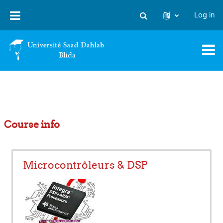
Skip to main content
Log in
Toggle search input
Course info
Microcontrôleurs & DSP