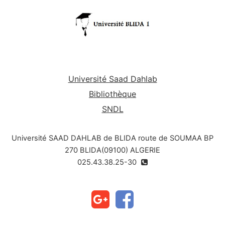
œuvre et utiliser des montages, apprendre à
synthétiser des composés organiques en
suivant un protocole expérimental et enfin
apprendre à interpréter et analyser les résultats
obtenus.
Université Saad Dahlab
Bibliothèque
SNDL
Université SAAD DAHLAB de BLIDA route de SOUMAA BP
270 BLIDA(09100) ALGERIE
025.43.38.25-30