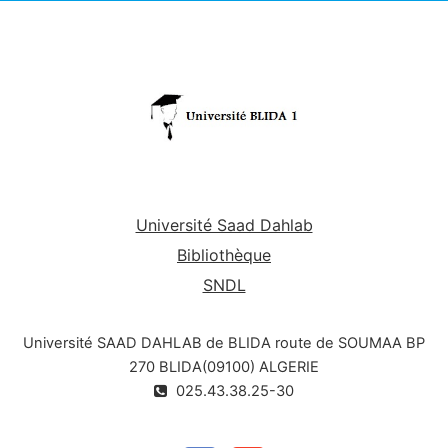
l'autre, l'alimentation en eau des villes, des
industries et des cultures irriguées, la production
d'énergie hydroélectrique. Dans ce qui suit ne
sont traités que les ouvrages hydraulique, c'est-
à-dire principalement les barrages.
Université Saad Dahlab
Bibliothèque
SNDL
Université SAAD DAHLAB de BLIDA route de SOUMAA BP
270 BLIDA(09100) ALGERIE
025.43.38.25-30