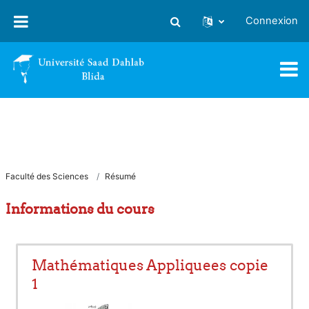
Passer au contenu principal
Connexion
Activer/désactiver la saisie
Faculté des Sciences
Résumé
Informations du cours
Mathématiques Appliquees copie
1