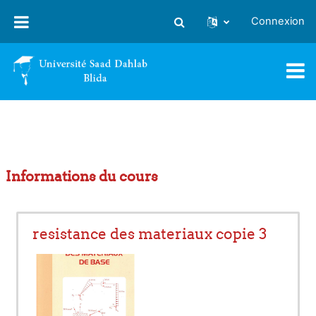
Passer au contenu principal
Connexion
Activer/désactiver la saisie
Informations du cours
resistance des materiaux copie 3