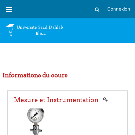
Passer au contenu principal
Connexion
Activer/désactiver
Informations du cours
Mesure et Instrumentation