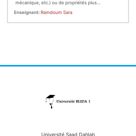
mécanique, etc.) ou de propriétés plus
spécifiques liées à une utilisation donnée
Enseignant:
Ramdoum Sara
(isolation électrique, perméabilité gazeuse ou
Les différents
liquide, protection contre le feu,…).
mécanismes responsables du vieillissement des
polymères peuvent être classés en deux
grandes catégories : physique ou chimique.
Université Saad Dahlab