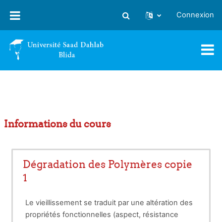
Passer au contenu principal
Connexion
Activer/désactiver la saisie
Informations du cours
Dégradation des Polymères copie
1
Le vieillissement se traduit par une altération des
propriétés fonctionnelles (aspect, résistance