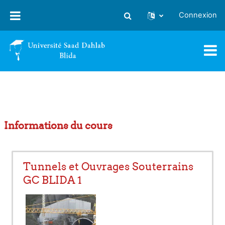
Passer au contenu principal
Connexion
Activer/désactiver la saisie
Informations du cours
Tunnels et Ouvrages Souterrains
GC BLIDA 1