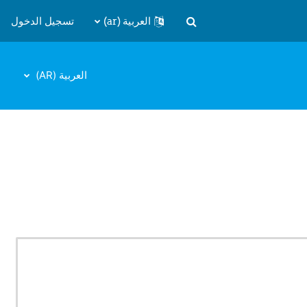
العربية ‎(ar)‎
تسجيل الدخول
تبديل إدخال البحث
العربية ‎(AR)‎