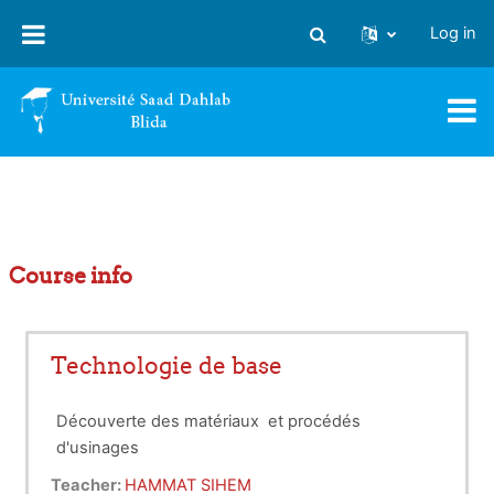
Skip to main content
Log in
Toggle search input
Course info
Technologie de base
Découverte des matériaux et procédés
d'usinages
Teacher:
HAMMAT SIHEM