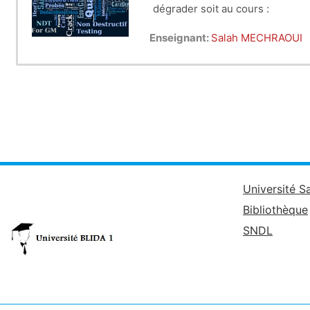
dégrader soit au cours :
de la production,
Enseignant:
Salah MECHRAOUI
d'exploitation,
ou dans le cadre de maint
Le volume horaire de ce cours e
Université S
Bibliothèque
SNDL