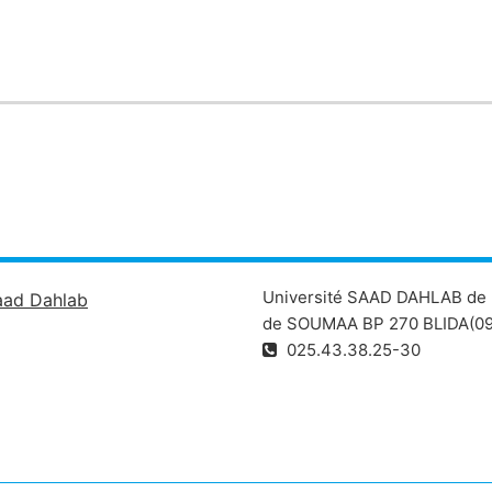
enances.
st réparti sur un cours de 1h30 et un TP de 1h par groupe d'étu
Université SAAD DAHLAB de 
aad Dahlab
de SOUMAA BP 270 BLIDA(09
025.43.38.25-30