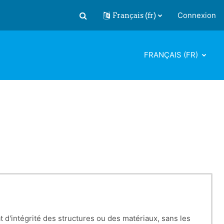
Français ‎(fr)‎
Connexion
Activer/désactiver la saisie de recherch
FRANÇAIS ‎(FR)‎
t d'intégrité des structures ou des matériaux, sans les