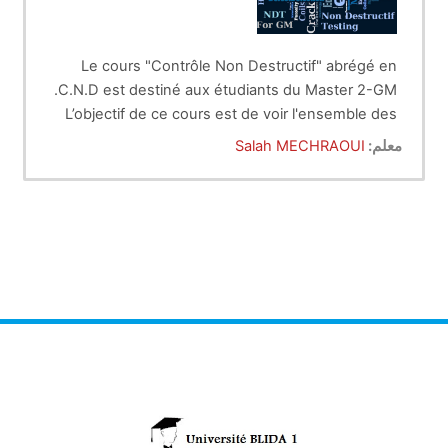
Le cours "Contrôle Non Destructif" abrégé en
C.N.D est destiné aux étudiants du Master 2-GM.
L’objectif de ce cours est de voir l'ensemble des
méthodes permettant la caractérisation de l'état
معلم:
Salah MECHRAOUI
d'intégrité des structures ou des matériaux, sans
de la production,
les dégrader soit au cours :
d'exploitation,
ou dans le cadre de maintenances.
Le volume horaire de ce cours est réparti sur un
cours de 1h30 et un TP de 1h par groupe
d'étudiants.