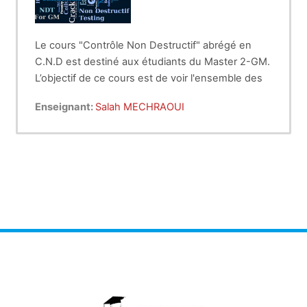
Le cours "Contrôle Non Destructif" abrégé en
C.N.D est destiné aux étudiants du Master 2-GM.
L’objectif de ce cours est de voir l'ensemble des
méthodes permettant la caractérisation de l'état
Enseignant:
Salah MECHRAOUI
d'intégrité des structures ou des matériaux, sans
de la production,
les dégrader soit au cours :
d'exploitation,
ou dans le cadre de maintenances.
Le volume horaire de ce cours est réparti sur un
cours de 1h30 et un TP de 1h par groupe
d'étudiants.