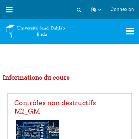
Passer au contenu principal
Connexion
Activer/désactiver la saisie
Informations du cours
Contrôles non destructifs
M2_GM