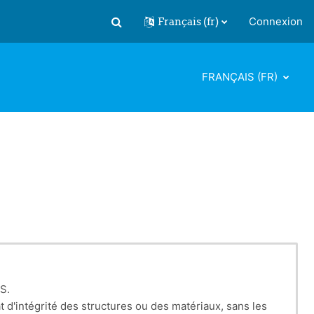
Français ‎(fr)‎
Connexion
Activer/désactiver la saisie de recherch
FRANÇAIS ‎(FR)‎
S.
t d'intégrité des structures ou des matériaux, sans les