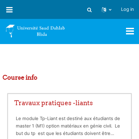
Skip to main content
Log in
Toggle search input
Course info
Travaux pratiques -liants
Le module Tp-Liant est destiné aux étudiants de
master 1 (M1) option matériaux en génie civil. Le
but du tp est que les étudiants doivent être