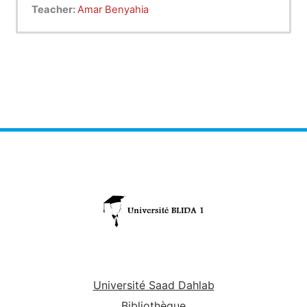
capable de caractériser les différents liants
Teacher:
Amar Benyahia
(ciment, plâtre et chaux) du point de vue
chimique (perte au feu, résidus insolubles,
physique (analyse granulométrique, masse
volumique) et mécanique (résistance en flexion
et en compression).
Université Saad Dahlab
Bibliothèque