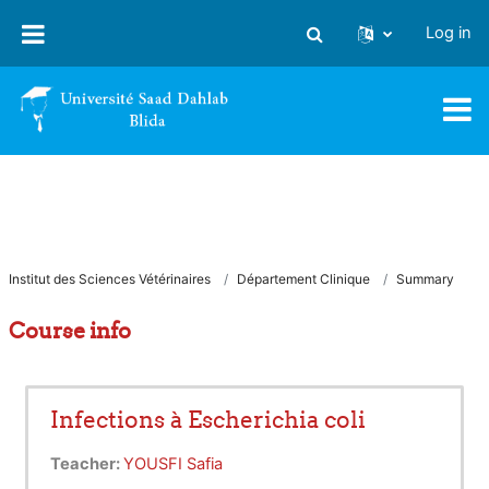
Skip to main content
Log in
Toggle search input
Institut des Sciences Vétérinaires
Département Clinique
Summary
Course info
Infections à Escherichia coli
Teacher:
YOUSFI Safia