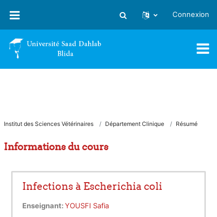
Passer au contenu principal
Connexion
Activer/désactiver la saisie
Institut des Sciences Vétérinaires
Département Clinique
Résumé
Informations du cours
Infections à Escherichia coli
Enseignant:
YOUSFI Safia