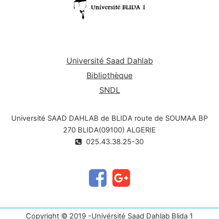
algorithme, Concevoir des algorithmes, Traduire
des algorithmes aux programmes informatiques
et à la fin Implémenter les programmes afin
d’Obtenir des résultats à travers l'exécution des
programmes sur un ordinateur.
Université Saad Dahlab
Bibliothèque
SNDL
Université SAAD DAHLAB de BLIDA route de SOUMAA BP
270 BLIDA(09100) ALGERIE
025.43.38.25-30
Copyright © 2019 -Univérsité Saad Dahlab Blida 1