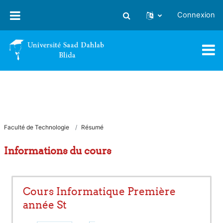
Passer au contenu principal
Connexion
Activer/désactiver la saisie
Faculté de Technologie
Résumé
Informations du cours
Cours Informatique Première
année St