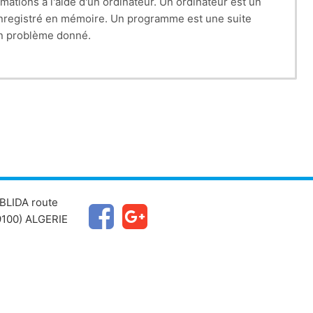
mations à l'aide d'un ordinateur. Un ordinateur est un
 enregistré en mémoire. Un programme est une suite
un problème donné.
ogrammation.
éléments d'un système informatique, Connaître la
e les concepts de base d'un algorithme, Concevoir des
s programmes afin d’Obtenir des résultats à travers
BLIDA route
100) ALGERIE