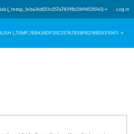
ish ‎(_temp_1eba36df20c257a7839fb2189d531041)‎
Log in
 input
LISH ‎(_TEMP_1EBA36DF20C257A7839FB2189D531041)‎