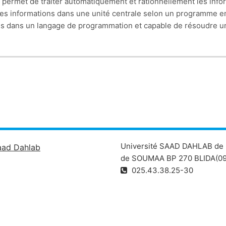
i permet de traiter automatiquement et rationnellement les infor
e les informations dans une unité centrale selon un programme
tes dans un langage de programmation et capable de résoudre 
ndes parties : Introduction à l'informatique, Algorithmes et pr
ise à :
til informatique : plus précisément; Démystifier les différents 
mprendre le fonctionnement d'un ordinateur.
logiciels : Connaître l'importance d'un algorithme, Comprendr
ithmes aux programmes informatiques et à la fin Implémenter le
 un ordinateur.
Université SAAD DAHLAB de 
aad Dahlab
de SOUMAA BP 270 BLIDA(09
025.43.38.25-30