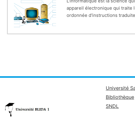
L'informatique est la science qu
appareil électronique qui trait
ordonnée d'instructions tradui
Ce cours est divisé en deux gra
La première partie de ce cours v
Maîtriser les techniques de l’ou
structure d'un ordinateur et Co
Ainsi la deuxième partie vise à :
Maîtriser le développement des 
algorithmes, Traduire des algor
l'exécution des programmes sur
Université S
Bibliothèque
SNDL