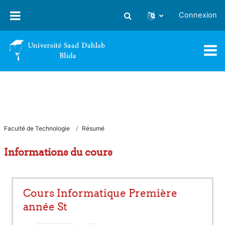
Passer au contenu principal
Connexion
Activer/désactiver la saisie
Faculté de Technologie
Résumé
Informations du cours
Cours Informatique Première
année St