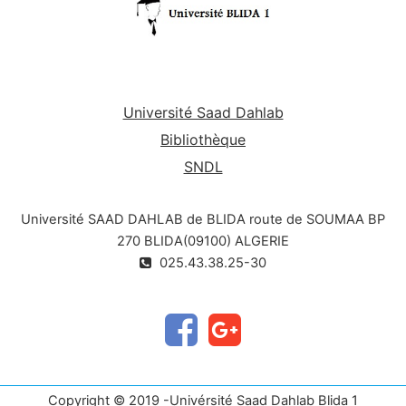
algorithme, Concevoir des algorithmes, Traduire
des algorithmes aux programmes informatiques
et à la fin Implémenter les programmes afin
d’Obtenir des résultats à travers l'exécution des
programmes sur un ordinateur.
Université Saad Dahlab
Bibliothèque
SNDL
Université SAAD DAHLAB de BLIDA route de SOUMAA BP
270 BLIDA(09100) ALGERIE
025.43.38.25-30
Copyright © 2019 -Univérsité Saad Dahlab Blida 1