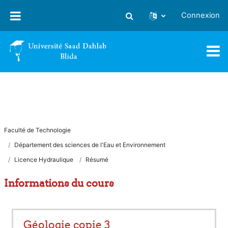
Passer au contenu principal
Connexion
Activer/désactiver la saisie
Faculté de Technologie
Département des sciences de l'Eau et Environnement
Licence Hydraulique
Résumé
Informations du cours
Géologie copie 3