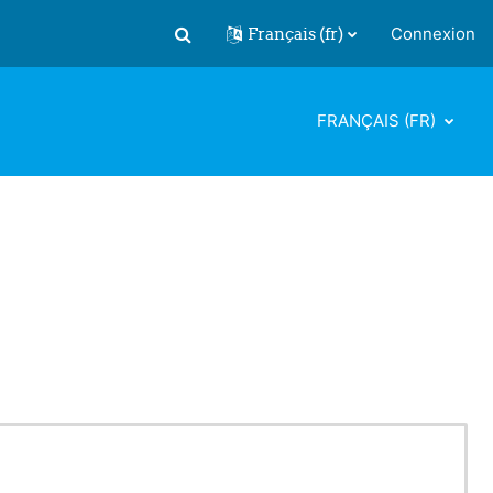
Français ‎(fr)‎
Connexion
Activer/désactiver la saisie de recherch
FRANÇAIS ‎(FR)‎