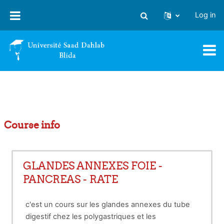
Skip to main content
Log in
Toggle search input
Course info
GLANDES ANNEXES FOIE -
PANCREAS - RATE
c'est un cours sur les glandes annexes du tube
digestif chez les polygastriques et les