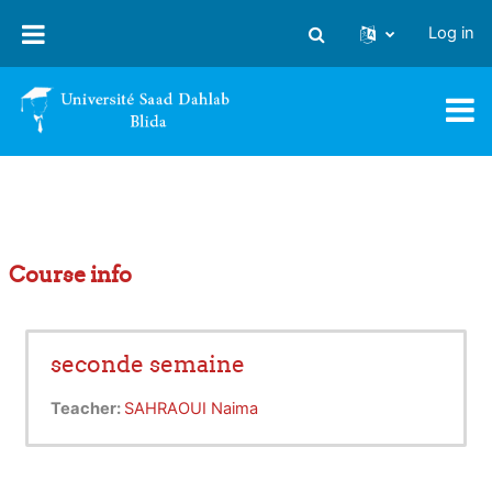
Skip to main content
Log in
Toggle search input
Course info
seconde semaine
Teacher:
SAHRAOUI Naima