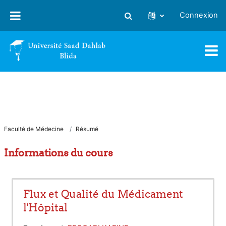
Passer au contenu principal
Connexion
Activer/désactiver la saisie
Faculté de Médecine
Résumé
Informations du cours
Flux et Qualité du Médicament
l'Hôpital