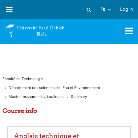
Skip to main content
Log in
Toggle search input
Faculté de Technologie
Département des sciences de l'Eau et Environnement
Master ressources hydrauliques
Summary
Course info
Anglais technique et