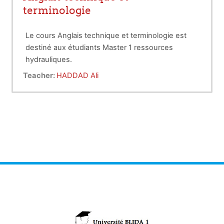
terminologie
Le cours Anglais technique et terminologie est
destiné aux étudiants Master 1 ressources
hydrauliques.
Les objectifs de ce cours sont:
Teacher:
HADDAD Ali
1- Initier les étudiants à la compréhension de
l'anglais technique
2- Initier les étudiants à la rédaction technique en
anglais
3- Initier les étudiants à s’exprimer
techniquement en anglais
4-Enrichir le vocabulaire technique des étudiants
dans le domaine des ressources hydrauliques