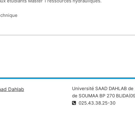
 aux étudiants Master 1 ressources hydrauliques.
technique
is
nglais
 le domaine des ressources hydrauliques
Université SAAD DAHLAB de 
aad Dahlab
de SOUMAA BP 270 BLIDA(09
025.43.38.25-30