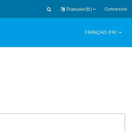
Français ‎(fr)‎
Connexion
Activer/désactiver la saisie de recherch
FRANÇAIS ‎(FR)‎