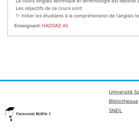
Le cours Anglais technique et terminologie est destiné
Les objectifs de ce cours sont:
1- Initier les étudiants à la compréhension de l'anglais 
2- Initier les étudiants à la rédaction technique en angla
Enseignant:
HADDAD Ali
3- Initier les étudiants à s’exprimer techniquement en a
4-Enrichir le vocabulaire technique des étudiants dans
Université S
Bibliothèque
SNDL