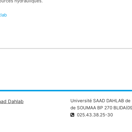
sources hydrauliques.
lab
s differentielles ordinaires et partielles
Université SAAD DAHLAB de 
aad Dahlab
de SOUMAA BP 270 BLIDA(09
025.43.38.25-30