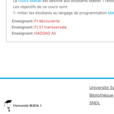
Le
cours Matlab
est destiné aux étudiants Master 1 res
Les objectifs de ce cours sont:
1- Initier les étudiants au langage de programmation
Mat
2-Réaliser des calculs numériques simples avec
Matlab
Enseignant:
Ft découverte
3-Analyser des données statistiques avec
Matlab
Enseignant:
Ft S1 transversale
4-Conception des programmes de résolution des équation
Enseignant:
HADDAD Ali
Université S
Bibliothèque
SNDL