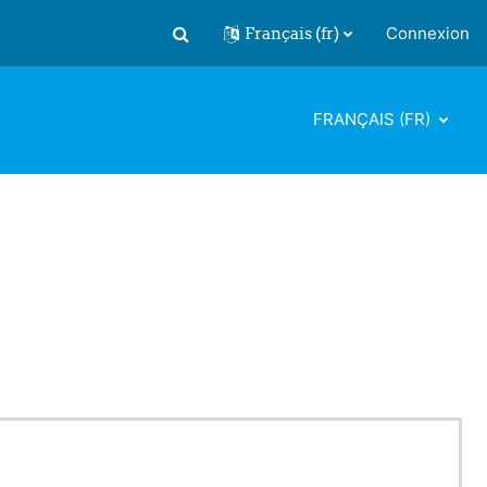
Français ‎(fr)‎
Connexion
Activer/désactiver la saisie de recherch
FRANÇAIS ‎(FR)‎