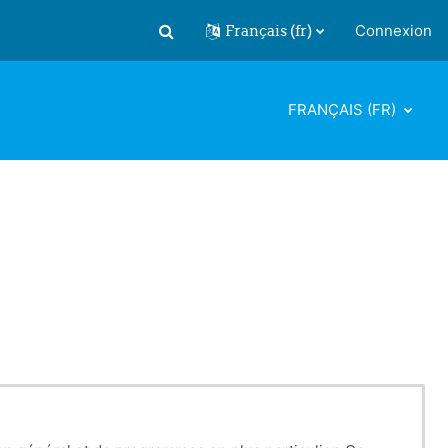
Français ‎(fr)‎
Connexion
Activer/désactiver la saisie de recherch
FRANÇAIS ‎(FR)‎