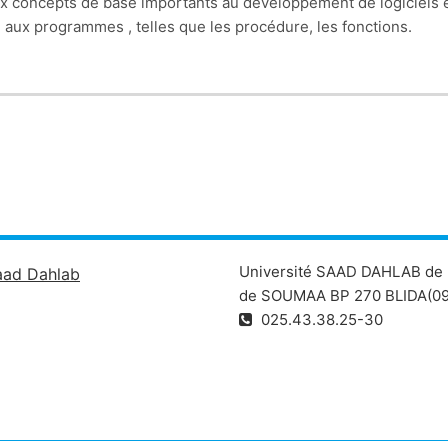
ux concepts de base importants au développement de
logiciels
 aux programmes , telles que les procédure, les
fonctions.
Université SAAD DAHLAB de 
aad Dahlab
de SOUMAA BP 270 BLIDA(09
025.43.38.25-30