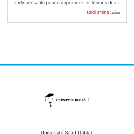
indispensable pour comprendre les lésions dues
aux différentes causes du système cardio
معلم:
saidi amina
vasculaire. En second lieu nous étudierons les
Anomalies congénitales chez les différentes
espèces animales se sont des malformations à la
naissance représentant sur le plan
anatomopathologique, des conséquences
physiopathologiques plus au moins
sévères. Nous aborderons ensuite les maladies
du péricarde, du myocarde, les endocardites,
les artérites et enfin les tumeurs de appareil
cardiovasculaires.
Université Saad Dahlab