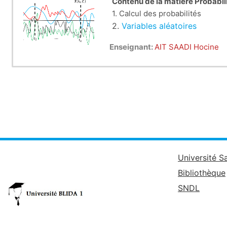
Contenu de la matiere Probabil
1. Calcul des probabilités
2.
Variables aléatoires
3. Processus aléatoires
Enseignant:
AIT SAADI Hocine
4. Introduction à l’estimation
Université S
Bibliothèque
SNDL