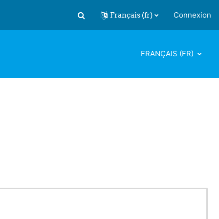
Français ‎(fr)‎
Connexion
Activer/désactiver la saisie de recherch
FRANÇAIS ‎(FR)‎