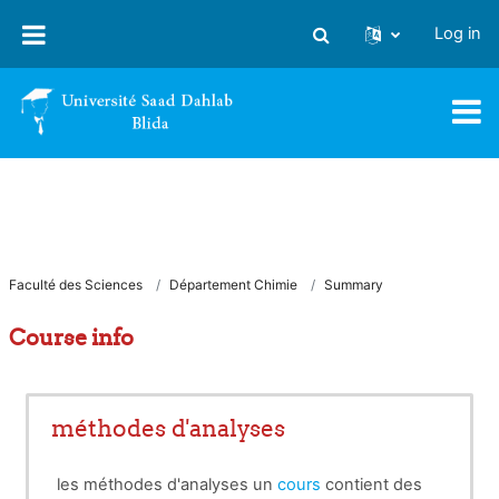
Skip to main content
Log in
Toggle search input
Faculté des Sciences
Département Chimie
Summary
Course info
méthodes d'analyses
les méthodes d'analyses un
cours
contient des