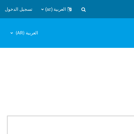
العربية ‎(ar)‎
تسجيل الدخول
تبديل إدخال البحث
العربية ‎(AR)‎