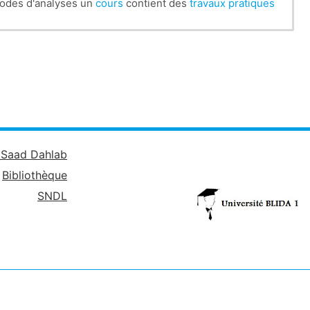
odes d'analyses un
cours
contient des
travaux pratiques
é Saad Dahlab
Bibliothèque
SNDL