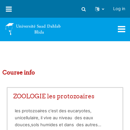
Skip to main content
Log in
Toggle search input
Course info
ZOOLOGIE les protozoaires
les protozoaires c'est des eucaryotes,
unicellulaire, il vive au niveau des eaux
douces,sols humides et dans des autres