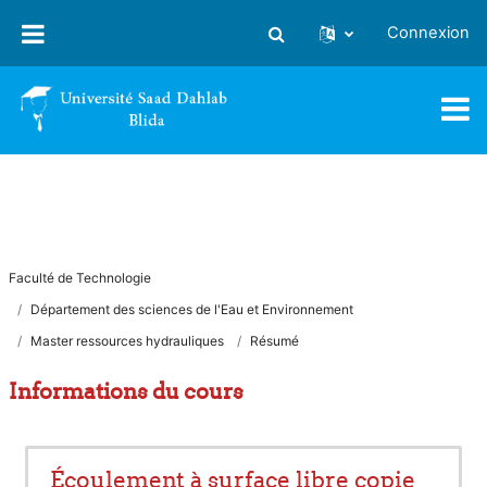
Passer au contenu principal
Connexion
Activer/désactiver la saisie
Faculté de Technologie
Département des sciences de l'Eau et Environnement
Master ressources hydrauliques
Résumé
Informations du cours
Écoulement à surface libre copie