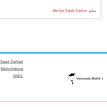
معلم:
Merdja Salah Eddine
é Saad Dahlab
Bibliothèque
SNDL